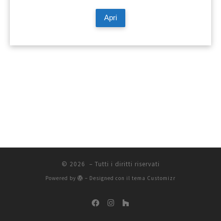
Apri
© 2026
– Tutti i diritti riservati
Powered by
– Designed con il
tema Customizr