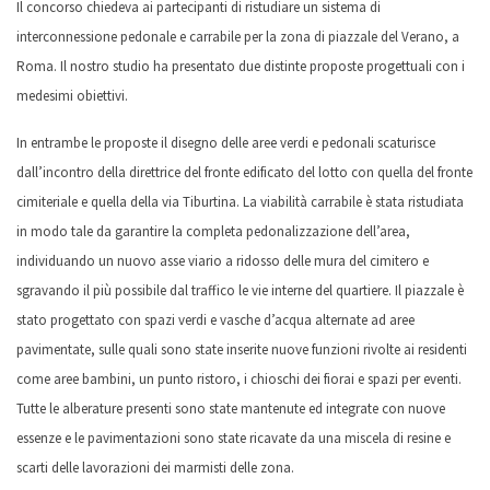
Il concorso chiedeva ai partecipanti di ristudiare un sistema di
interconnessione pedonale e carrabile per la zona di piazzale del Verano, a
Roma. Il nostro studio ha presentato due distinte proposte progettuali con i
medesimi obiettivi.
In entrambe le proposte il disegno delle aree verdi e pedonali scaturisce
dall’incontro della direttrice del fronte edificato del lotto con quella del fronte
cimiteriale e quella della via Tiburtina. La viabilità carrabile è stata ristudiata
in modo tale da garantire la completa pedonalizzazione dell’area,
individuando un nuovo asse viario a ridosso delle mura del cimitero e
sgravando il più possibile dal traffico le vie interne del quartiere. Il piazzale è
stato progettato con spazi verdi e vasche d’acqua alternate ad aree
pavimentate, sulle quali sono state inserite nuove funzioni rivolte ai residenti
come aree bambini, un punto ristoro, i chioschi dei fiorai e spazi per eventi.
Tutte le alberature presenti sono state mantenute ed integrate con nuove
essenze e le pavimentazioni sono state ricavate da una miscela di resine e
scarti delle lavorazioni dei marmisti delle zona.