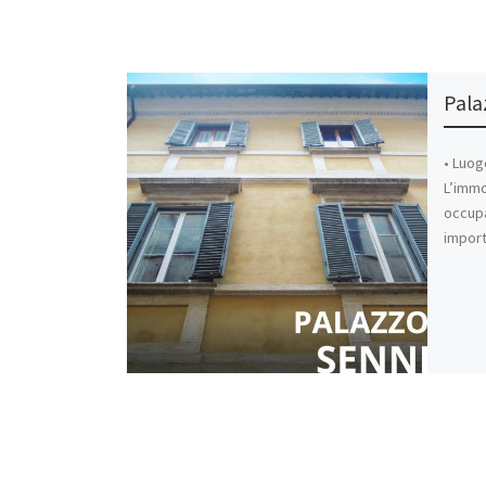
Pala
• Luog
L’immo
occupa
import