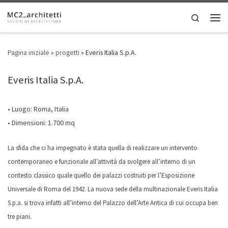
Skip to content
Search
Men
Pagina iniziale
»
progetti
»
Everis Italia S.p.A.
Everis Italia S.p.A.
• Luogo: Roma, Italia
• Dimensioni: 1.700 mq
La sfida che ci ha impegnato è stata quella di realizzare un intervento
contemporaneo e funzionale all’attività da svolgere all’interno di un
contesto classico quale quello dei palazzi costruiti per l’Esposizione
Universale di Roma del 1942. La nuova sede della multinazionale Everis Italia
S.p.a. si trova infatti all’interno del Palazzo dell’Arte Antica di cui occupa ben
tre piani.