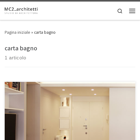
Skip to content
Search
Men
Pagina iniziale
»
carta bagno
carta bagno
1 articolo
• Luogo: Roma, Italia • Dimensioni: 100 mq Linee geometriche, carte
da parati e attenzione all’illuminazione caratterizzano questo
moderno appartamento romano, che ambisce all’open space pur
mantenendo un’invisibile linea di separazione tra il soggiorno e le
zone a servizi. La zona giorno dell’immobile si distingue per
l’interazione tra i setti […]