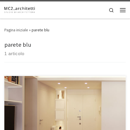
Skip to content
Search
Men
Pagina iniziale
»
parete blu
parete blu
1 articolo
• Luogo: Roma, Italia • Dimensioni: 100 mq Linee geometriche, carte
da parati e attenzione all’illuminazione caratterizzano questo
moderno appartamento romano, che ambisce all’open space pur
mantenendo un’invisibile linea di separazione tra il soggiorno e le
zone a servizi. La zona giorno dell’immobile si distingue per
l’interazione tra i setti […]