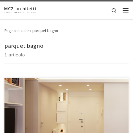
Skip to content
Search
Men
Pagina iniziale
»
parquet bagno
parquet bagno
1 articolo
• Luogo: Roma, Italia • Dimensioni: 100 mq Linee geometriche, carte
da parati e attenzione all’illuminazione caratterizzano questo
moderno appartamento romano, che ambisce all’open space pur
mantenendo un’invisibile linea di separazione tra il soggiorno e le
zone a servizi. La zona giorno dell’immobile si distingue per
l’interazione tra i setti […]