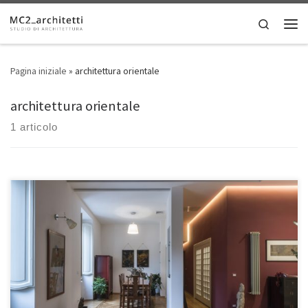
Skip to content
Search
Men
Pagina iniziale
»
architettura orientale
architettura orientale
1 articolo
• Luogo: Roma, Italia • Dimensioni: 120 mq Proprietario di questa
signorile abitazione del centro storico è un celebre cantante rock
cinese da poco trasferitosi a Roma. Il desiderio suo e della sua
famiglia era quello di abitare in una casa di impronta classica romana
ma con richiami alla tradizione […]