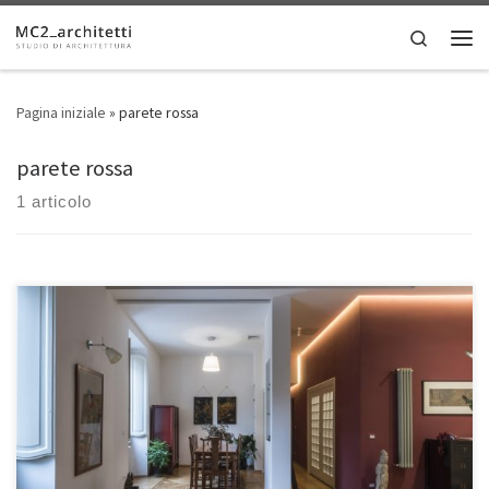
Skip to content
Search
Men
Pagina iniziale
»
parete rossa
parete rossa
1 articolo
• Luogo: Roma, Italia • Dimensioni: 120 mq Proprietario di questa
signorile abitazione del centro storico è un celebre cantante rock
cinese da poco trasferitosi a Roma. Il desiderio suo e della sua
famiglia era quello di abitare in una casa di impronta classica romana
ma con richiami alla tradizione […]