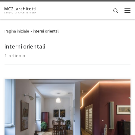
Skip to content
Search
Men
Pagina iniziale
»
interni orientali
interni orientali
1 articolo
• Luogo: Roma, Italia • Dimensioni: 120 mq Proprietario di questa
signorile abitazione del centro storico è un celebre cantante rock
cinese da poco trasferitosi a Roma. Il desiderio suo e della sua
famiglia era quello di abitare in una casa di impronta classica romana
ma con richiami alla tradizione […]