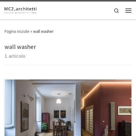
Skip to content
Search
Men
Pagina iniziale
»
wall washer
wall washer
1 articolo
• Luogo: Roma, Italia • Dimensioni: 120 mq Proprietario di questa
signorile abitazione del centro storico è un celebre cantante rock
cinese da poco trasferitosi a Roma. Il desiderio suo e della sua
famiglia era quello di abitare in una casa di impronta classica romana
ma con richiami alla tradizione […]